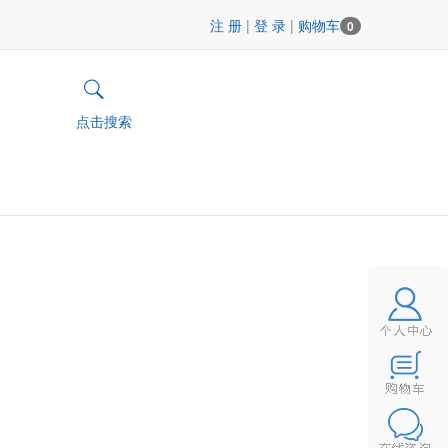
注 册
|
登 录
|
购物车
0
点击搜索