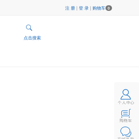
注 册
|
登 录
|
购物车
0
点击搜索