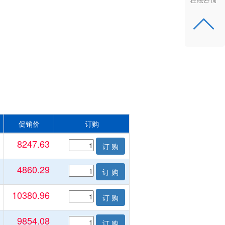
促销价
订购
8247.63
订 购
4860.29
订 购
10380.96
订 购
9854.08
订 购