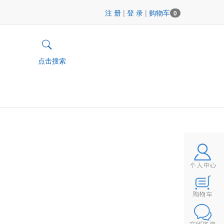
注 册
|
登 录
|
购物车
0
点击搜索