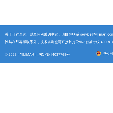
关于订购查询、以及免税采购事宜，请邮件联系 service@yilimart.com 
除与在线客服联系外，技术咨询也可直接拨打Cytiva智荟专线 400-810-9
沪公网安
© 2026 - YILIMART 沪ICP备14037768号