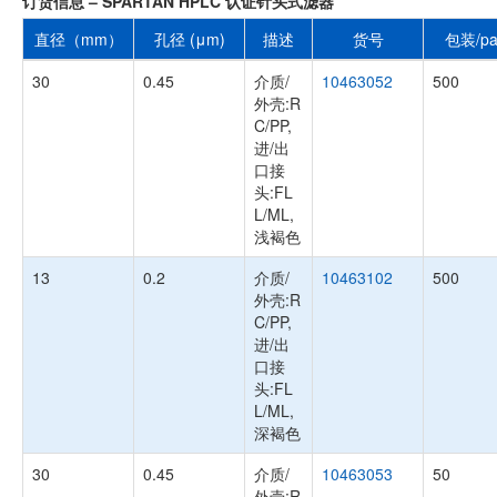
订货信息 – SPARTAN HPLC 认证针头式滤器
直径（mm）
孔径 (μm)
描述
货号
包装/pa
30
0.45
介质/
10463052
500
外壳:R
C/PP,
进/出
口接
头:FL
L/ML,
浅褐色
13
0.2
介质/
10463102
500
外壳:R
C/PP,
进/出
口接
头:FL
L/ML,
深褐色
30
0.45
介质/
10463053
50
外壳:R