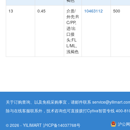
褐色
13
0.45
介质/
10463112
500
外壳:R
C/PP,
进/出
口接
头:FL
L/ML,
浅褐色
关于订购查询、以及免税采购事宜，请邮件联系 service@yilimart.com 
除与在线客服联系外，技术咨询也可直接拨打Cytiva智荟专线 400-810-9
沪公网安
© 2026 - YILIMART 沪ICP备14037768号